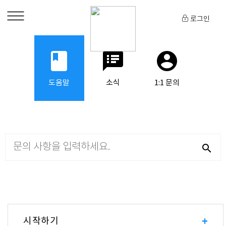
로그인
book
speaker_notes
account_circle
도움말
소식
1:1 문의
search
시작하기
+